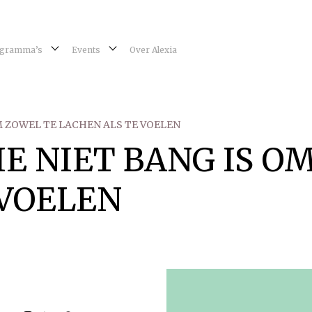
gramma’s
Events
Over Alexia
M ZOWEL TE LACHEN ALS TE VOELEN
E NIET BANG IS O
 VOELEN