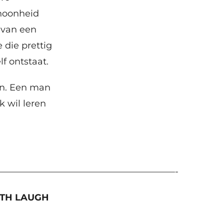
choonheid
 van een
 die prettig
f ontstaat.
en. Een man
ik wil leren
————————————————————-
OTH LAUGH