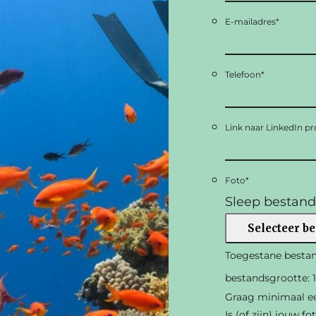
E-mailadres
*
Telefoon
*
Link naar LinkedIn pro
Foto
*
Sleep bestand
Selecteer b
Toegestane bestand
bestandsgrootte: 
Graag minimaal een
Is (of zijn) jouw f