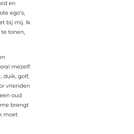
eid en
ote ego’s,
 bij mij. Ik
 te tonen,
en
oral mezelf:
 duik, golf,
or vrienden
n een oud
t me brengt
uk moet