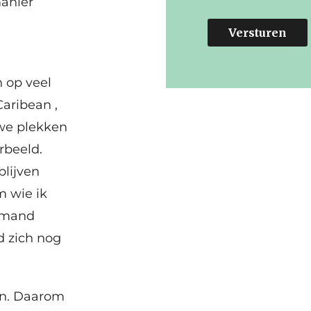
manier
Versturen
n op veel
Caribean ,
uwe plekken
rbeeld.
blijven
m wie ik
iemand
d zich nog
en. Daarom