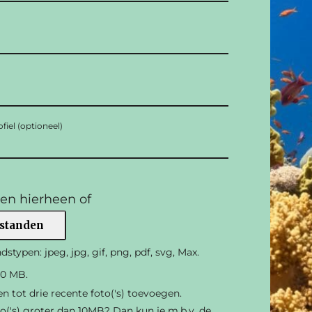
fiel (optioneel)
en hierheen of
estanden
stypen: jpeg, jpg, gif, png, pdf, svg, Max.
10 MB.
 tot drie recente foto('s) toevoegen.
oto('s) groter dan 10MB? Dan kun je m.b.v. de