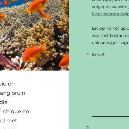
volgende website j
https://compressj
Let op: na het upl
voor het bestand e
upload is geslaagd
Bericht
eid en
lang bruin
 die
l chique en
oud met