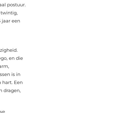
aal postuur.
twintig,
 jaar een
igheid.
ego, en die
arm,
sen is in
n hart. Een
n dragen,
uwe