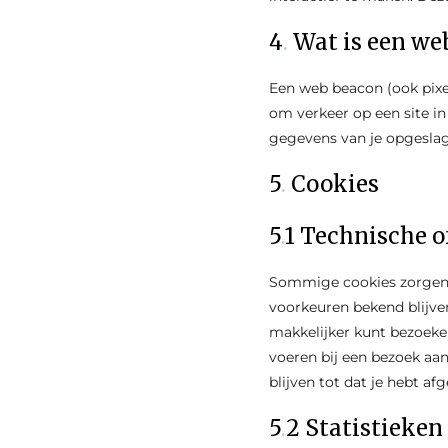
4
.
Wat is een we
Een web beacon (ook pixel
om verkeer op een site i
gegevens van je opgesla
5
.
Cookies
5
.
1 Technische o
Sommige cookies zorgen e
voorkeuren bekend blijven
makkelijker kunt bezoeken
voeren bij een bezoek aan
blijven tot dat je hebt a
5
.
2 Statistieken