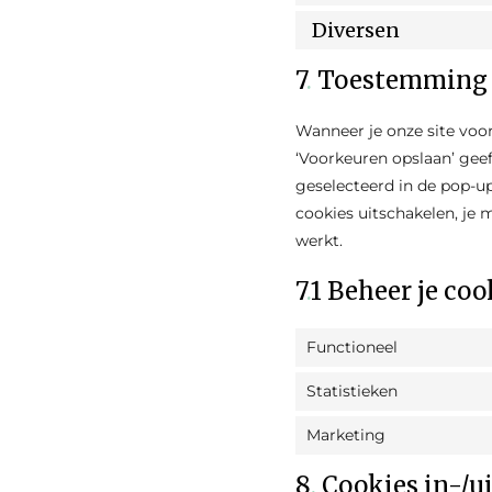
Diversen
7
.
Toestemming
Wanneer je onze site voor
‘Voorkeuren opslaan’ gee
geselecteerd in de pop-up
cookies uitschakelen, je
werkt.
7
.
1 Beheer je co
Functioneel
Statistieken
Marketing
8
.
Cookies in-/u