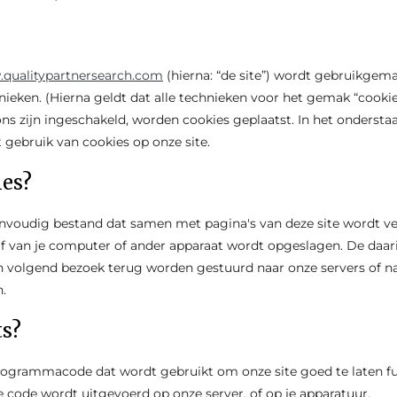
.qualitypartnersearch.com
(hierna: “de site”) wordt gebruikgem
ieken. (Hierna geldt dat alle technieken voor het gemak “cook
ons zijn ingeschakeld, worden cookies geplaatst. In het onders
t gebruik van cookies op onze site.
ies?
eenvoudig bestand dat samen met pagina's van deze site wordt v
jf van je computer of ander apparaat wordt opgeslagen. De daa
en volgend bezoek terug worden gestuurd naar onze servers of na
n.
ts?
 programmacode dat wordt gebruikt om onze site goed te laten f
e code wordt uitgevoerd op onze server, of op je apparatuur.