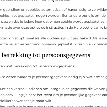
ser gebruiken om cookies automatisch of handmatig te verwijder
okies niet geplaatst mogen worden. Een andere optie is om de i
 passen dat je iedere keer dat er een cookie wordt geplaatst een
matie over deze opties de instructies in de Hulp sectie van je b
gelijk niet optimaal als alle cookies zijn uitgeschakeld. Als je we
en ze na je toestemming opnieuw geplaatst bij een nieuw bezoek
t betrekking tot persoonsgegevens
ten met betrekking tot je persoonsgegevens:
m te weten waarom je persoonsgegevens nodig zijn, wat ermee g
kunt een verzoek indienen om inzage in de gegevens die we van 
 en aanvulling: je hebt het recht om je persoonlijke gegevens aan
 blokkeren wanneer je maar wilt.
ing geeft om je gegevens te verwerken, heb je het recht om di