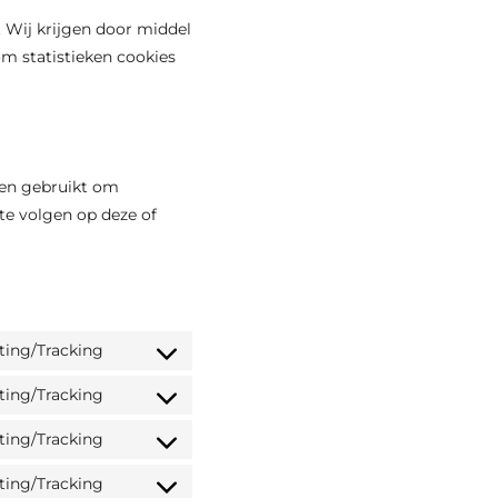
. Wij krijgen door middel
om statistieken cookies
den gebruikt om
te volgen op deze of
ting/Tracking
Consent
to
ting/Tracking
Consent
service
to
ting/Tracking
wordpress
Consent
service
to
ting/Tracking
wpml
Consent