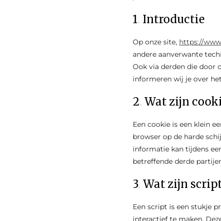
1
.
Introductie
Op onze site,
https://www
andere aanverwante techn
Ook via derden die door 
informeren wij je over he
2
.
Wat zijn cook
Een cookie is een klein 
browser op de harde schi
informatie kan tijdens e
betreffende derde partije
3
.
Wat zijn scrip
Een script is een stukje
interactief te maken. Dez