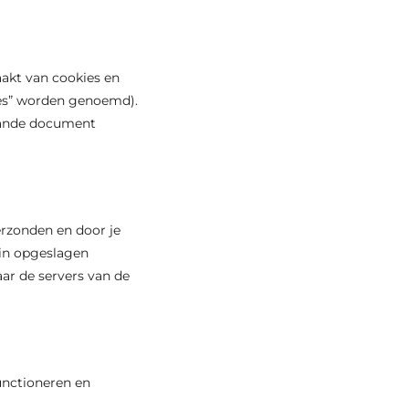
aakt van cookies en
ies” worden genoemd).
taande document
erzonden en door je
rin opgeslagen
ar de servers van de
unctioneren en