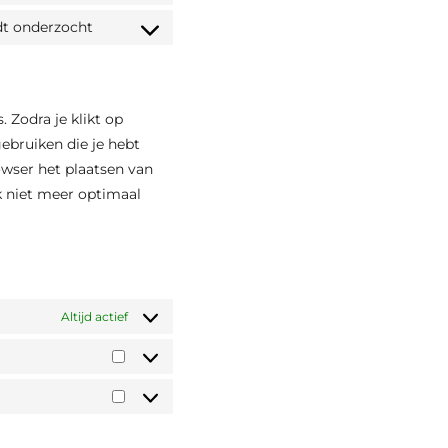
service
to
t onderzocht
complianz
Consent
service
to
facebook
service
diversen
 Zodra je klikt op
ebruiken die je hebt
owser het plaatsen van
k niet meer optimaal
Altijd actief
Statistieken
Marketing