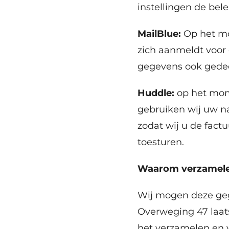
instellingen de bel
MailBlue:
Op het mo
zich aanmeldt voor 
gegevens ook gedee
Huddle:
op het mom
gebruiken wij uw na
zodat wij u de fac
toesturen.
Waarom verzamele
Wij mogen deze gege
Overweging 47 laat
het verzamelen en