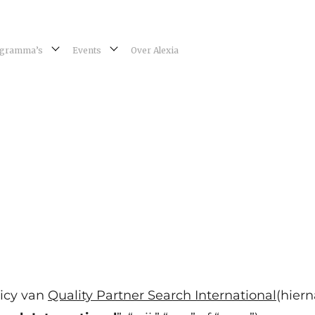
gramma’s
Events
Over Alexia
licy van
Quality Partner Search International
(hier