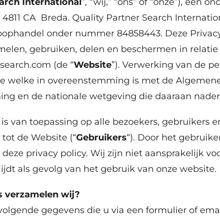
arch International
”, “wij,” “ons” of “onze”), een
3 4811 CA Breda. Quality Partner Search Internatio
oophandel onder nummer 84858443. Deze Privacy P
elen, gebruiken, delen en beschermen in relatie
search.com (de “
Website
”). Verwerking van de 
ze welke in overeenstemming is met de Algemen
g en de nationale wetgeving die daaraan nadere 
 is van toepassing op alle bezoekers, gebruikers e
tot de Website (“
Gebruikers
“). Door het gebruik
eze privacy policy. Wij zijn niet aansprakelijk voor
lijdt als gevolg van het gebruik van onze website.
 verzamelen wij?
olgende gegevens die u via een formulier of email