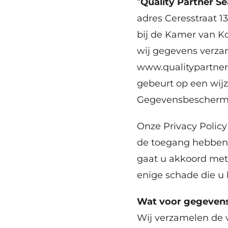
“
Quality Partner Se
adres Ceresstraat 1
bij de Kamer van K
wij gegevens verzam
www.qualitypartner
gebeurt op een wij
Gegevensbeschermin
Onze Privacy Policy
de toegang hebben 
gaat u akkoord met d
enige schade die u 
Wat voor gegevens
Wij verzamelen de v