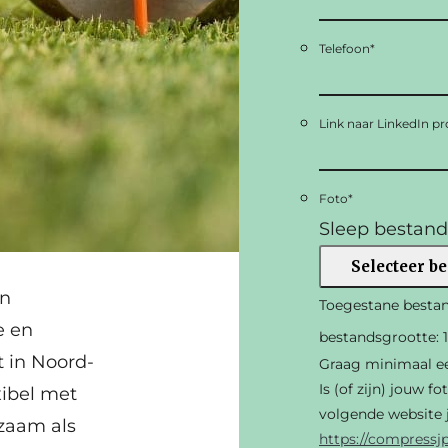
Telefoon
*
Link naar LinkedIn pro
Foto
*
Sleep bestand
Selecteer b
en
Toegestane bestand
e en
bestandsgrootte: 
t in Noord-
Graag minimaal een
Is (of zijn) jouw f
xibel met
volgende website j
kzaam als
https://compressj