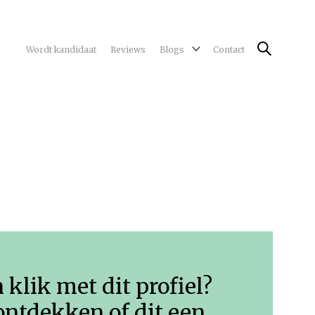
Wordt kandidaat
Reviews
Blogs
Contact
n klik met dit profiel?
ontdekken of dit een