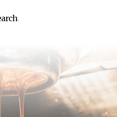
earch
.