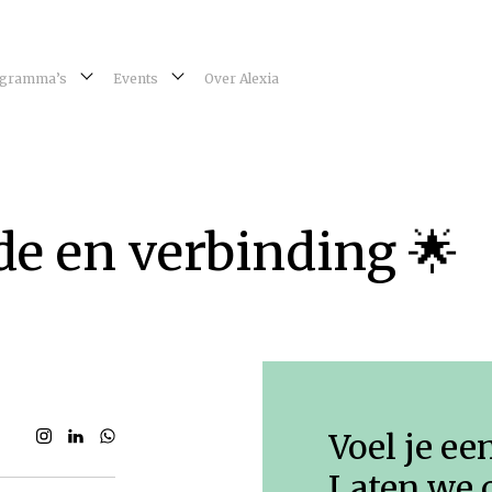
gramma’s
Events
Over Alexia
de en verbinding 🌟
Voel je ee
Laten we 