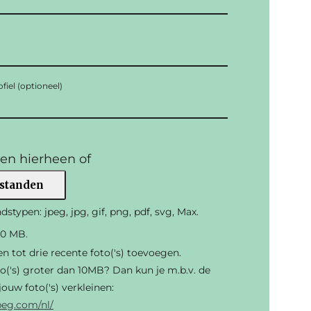
fiel (optioneel)
en hierheen of
estanden
stypen: jpeg, jpg, gif, png, pdf, svg, Max.
10 MB.
 tot drie recente foto('s) toevoegen.
oto('s) groter dan 10MB? Dan kun je m.b.v. de
ouw foto('s) verkleinen:
peg.com/nl/