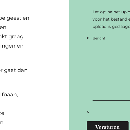
Let op: na het upl
pe geest en
voor het bestand e
upload is geslaagd
 en
nkt graag
Bericht
ringen en
or gaat dan
olfbaan,
te
jn
Versturen