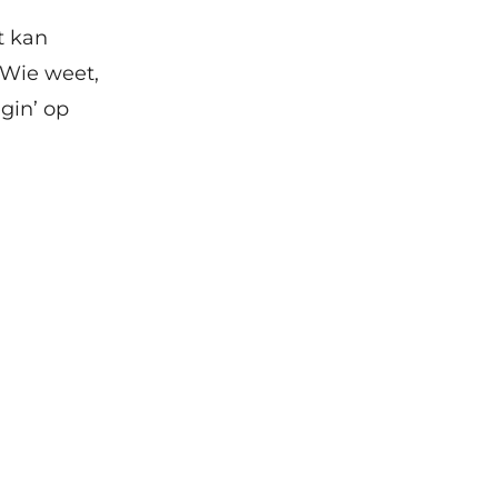
rt kan
 Wie weet,
gin’ op