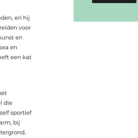
den, en hij
reiden voor
 kunst en
usea en
eeft een kat
het
l die
elf sportief
arm, bij
tergrond.