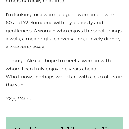
others naturally relax into.
I’m looking for a warm, elegant woman between
60 and 72. Someone with joy, curiosity and
gentleness. A woman who enjoys the small things:
a walk, a meaningful conversation, a lovely dinner,
a weekend away.
Through Alexia, I hope to meet a woman with
whom I can truly enjoy the years ahead.
Who knows, perhaps we’ll start with a cup of tea in
the sun.
72 jr, 1.74 m