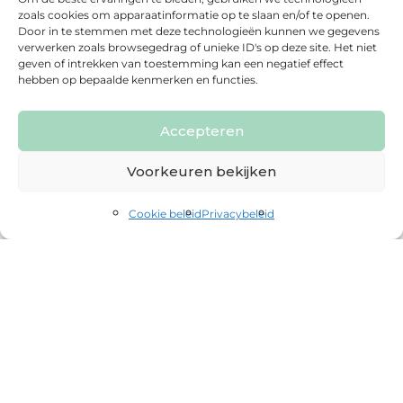
zoals cookies om apparaatinformatie op te slaan en/of te openen.
Door in te stemmen met deze technologieën kunnen we gegevens
verwerken zoals browsegedrag of unieke ID's op deze site. Het niet
geven of intrekken van toestemming kan een negatief effect
hebben op bepaalde kenmerken en functies.
Accepteren
Voorkeuren bekijken
Cookie beleid
Privacybeleid
Terugblik Quality Single Padel
Event 18 januari
Op zondag
18 januari
vond het
Quality Single
Padel Event
plaats. Een kleinschalig padel event
voor ondernemers en professionals waarin
sportiviteit en ontspannen ontmoetingen
samenkwamen.