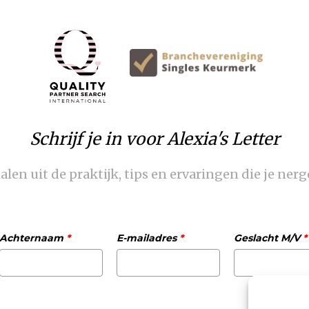
Schrijf je in voor Alexia's Letter
len uit de praktijk, tips en ervaringen die je nerg
Achternaam
*
E-mailadres
*
Geslacht M/V
*