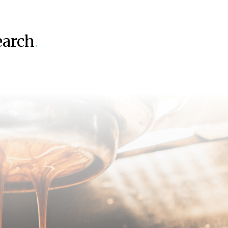
earch
.