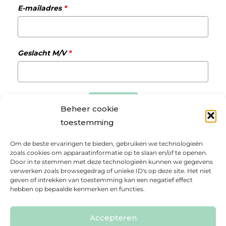
E-mailadres
*
Geslacht M/V
*
Verzenden
Beheer cookie
toestemming
Om de beste ervaringen te bieden, gebruiken we technologieën
zoals cookies om apparaatinformatie op te slaan en/of te openen.
Privacybeleid
Voorwaarden Matchmaking
Door in te stemmen met deze technologieën kunnen we gegevens
Cookie Policy
Klantenportaal online programma’s
verwerken zoals browsegedrag of unieke ID's op deze site. Het niet
geven of intrekken van toestemming kan een negatief effect
Copyright 2026 | Realisatie door Zeker Zichtbaar
hebben op bepaalde kenmerken en functies.
Accepteren