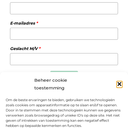
E-mailadres
*
Geslacht M/V
*
Verzenden
Beheer cookie
toestemming
Om de beste ervaringen te bieden, gebruiken we technologieën
zoals cookies om apparaatinformatie op te slaan en/of te openen.
Privacybeleid
Voorwaarden Matchmaking
Door in te stemmen met deze technologieën kunnen we gegevens
Cookie Policy
Klantenportaal online programma’s
verwerken zoals browsegedrag of unieke ID's op deze site. Het niet
geven of intrekken van toestemming kan een negatief effect
Copyright 2026 | Realisatie door Zeker Zichtbaar
hebben op bepaalde kenmerken en functies.