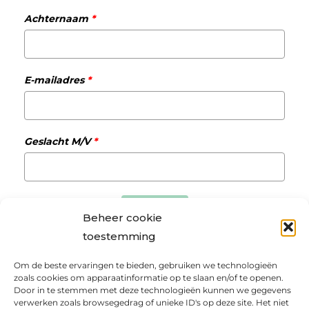
Achternaam
*
E-mailadres
*
Geslacht M/V
*
Verzenden
Beheer cookie
toestemming
Om de beste ervaringen te bieden, gebruiken we technologieën
zoals cookies om apparaatinformatie op te slaan en/of te openen.
Privacybeleid
Voorwaarden Matchmaking
Door in te stemmen met deze technologieën kunnen we gegevens
Cookie Policy
Klantenportaal online programma’s
verwerken zoals browsegedrag of unieke ID's op deze site. Het niet