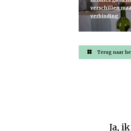
verschillen maa
verbinding
Terug naar het
Ja
,
ik