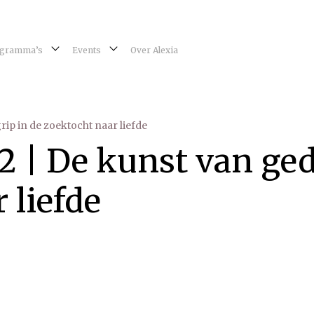
gramma’s
Events
Over Alexia
rip in de zoektocht naar liefde
2 | De kunst van ged
 liefde