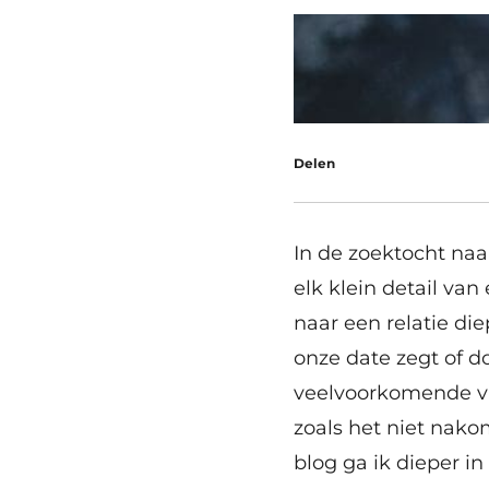
Delen
In de zoektocht naa
elk klein detail va
naar een relatie di
onze date zegt of d
veelvoorkomende val
zoals het niet nako
blog ga ik dieper i