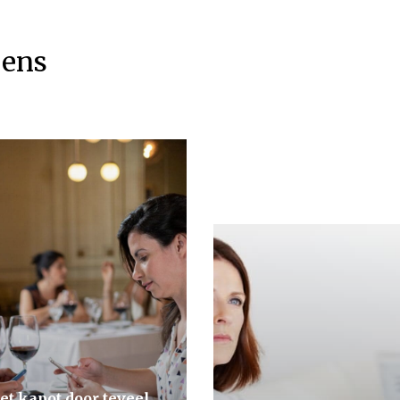
eens
et kapot door teveel