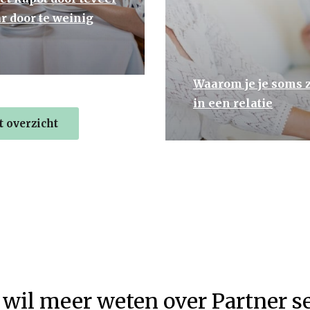
r door te weinig
Waarom je je soms z
in een relatie
 overzicht
 wil meer weten over Partner s