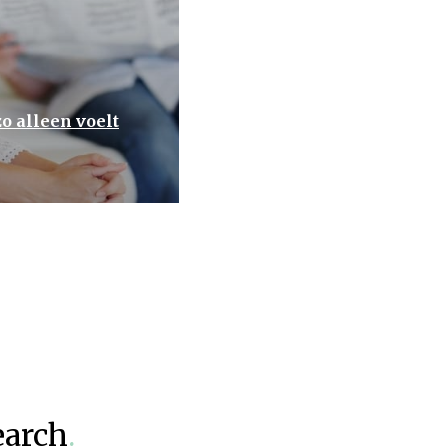
o alleen voelt
earch
.