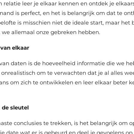
n relatie leer je elkaar kennen en ontdek je elka
nd is perfect, en het is belangrijk om dat te on
ofte is misschien niet de ideale start, maar het 
t we allemaal onze gebreken hebben.
 van elkaar
 van daten is de hoeveelheid informatie die we h
 onrealistisch om te verwachten dat je al alles we
kans om zich te ontwikkelen en leer elkaar beter 
 de sleutel
aaste conclusies te trekken, is het belangrijk o
e date wat er is gebeurd en deel je gevoelens op