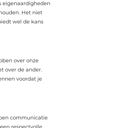
ars eigenaardigheden
thouden. Het niet
biedt wel de kans
ebben over onze
et over de ander.
kennen voordat je
m open communicatie
 een respectvolle