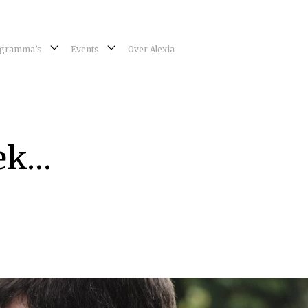
gramma’s
Events
Over Alexia
oek…