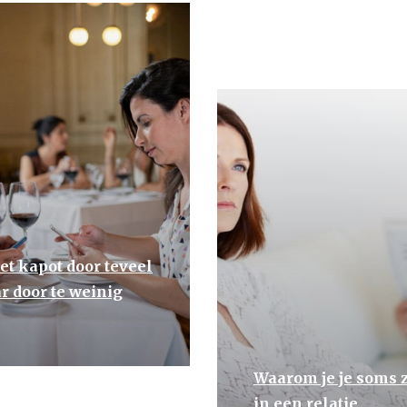
et kapot door teveel
r door te weinig
Waarom je je soms z
in een relatie