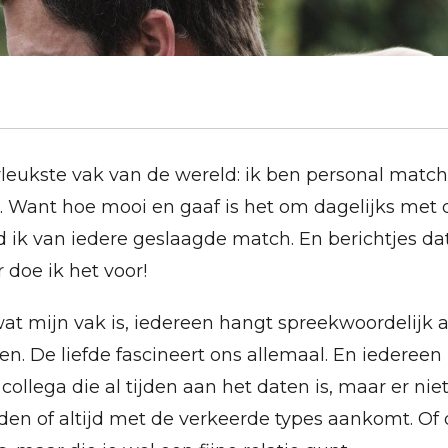
erleukste vak van de wereld: ik ben personal ma
 Want hoe mooi en gaaf is het om dagelijks met d
rd ik van iedere geslaagde match. En berichtjes dat
 doe ik het voor!
wat mijn vak is, iedereen hangt spreekwoordelijk 
ten. De liefde fascineert ons allemaal. En iederee
f collega die al tijden aan het daten is, maar er nie
nden of altijd met de verkeerde types aankomt. Of 