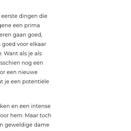
 eerste dingen die
iegene een prima
nderen gaan goed,
es goed voor elkaar
. Want als je als
misschien nog een
voor een nieuwe
at je een potentiële
jken en een intense
 voor hem. Maar toch
een geweldige dame