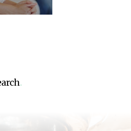
earch
.