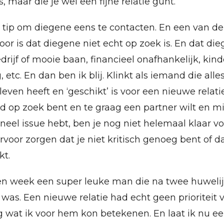
s, maar die je wel een fijne relatie gunt.
e tip om diegene eens te contacten. En een van de
oor is dat diegene niet echt op zoek is. En dat d
edrijf of mooie baan, financieel onafhankelijk, ki
 etc. En dan ben ik blij. Klinkt als iemand die all
even heeft en ‘geschikt’ is voor een nieuwe relatie
ard op zoek bent en te graag een partner wilt en 
oneel issue hebt, ben je nog niet helemaal klaar 
ervoor zorgen dat je niet kritisch genoeg bent of d
kt.
pen week een super leuke man die na twee huweli
k was. Een nieuwe relatie had echt geen prioriteit
ig wat ik voor hem kon betekenen. En laat ik nu 