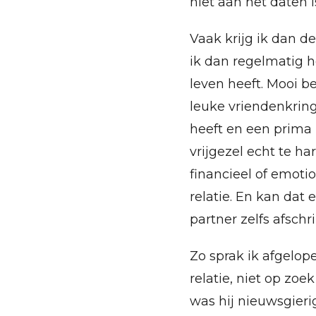
niet aan het daten i
Vaak krijg ik dan d
ik dan regelmatig h
leven heeft. Mooi b
leuke vriendenkring,
heeft en een prima l
vrijgezel echt te h
financieel of emoti
relatie. En kan dat 
partner zelfs afschri
Zo sprak ik afgelo
relatie, niet op zoe
was hij nieuwsgier