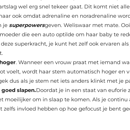
rtslag wel erg snel tekeer gaat. Dit komt niet all
maar ook omdat adrenaline en noradrenaline wor
n je
superpowers
geven. Weliswaar met mate. Ooi
 moeder die een auto optilde om haar baby te red
eze superkracht, je kunt het zelf ook ervaren als
t.
 hoger
. Wanneer een vrouw praat met iemand waa
ot voelt, wordt haar stem automatisch hoger en v
ek dus als je stem net iets anders klinkt met je pa
 goed slapen.
Doordat je in een staat van euforie z
et moeilijker om in slaap te komen. Als je continu 
t zelfs invloed hebben op hoe gefocust je bent g