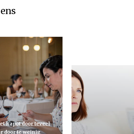
eens
et kapot door teveel
r door te weinig