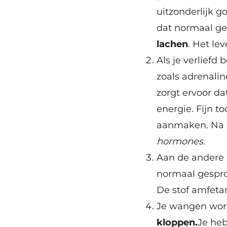
uitzonderlijk g
dat normaal ge
lachen
. Het le
Als je verliefd
zoals adrenalin
zorgt ervoor dat
energie. Fijn t
aanmaken. Na o
hormones.
Aan de andere k
normaal gesprok
De stof amfeta
Je wangen word
kloppen.
Je heb