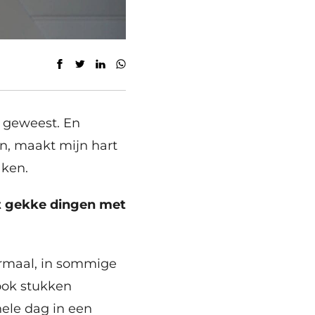
jn geweest. En
ijn, maakt mijn hart
aken.
et gekke dingen met
ormaal, in sommige
 ook stukken
 hele dag in een