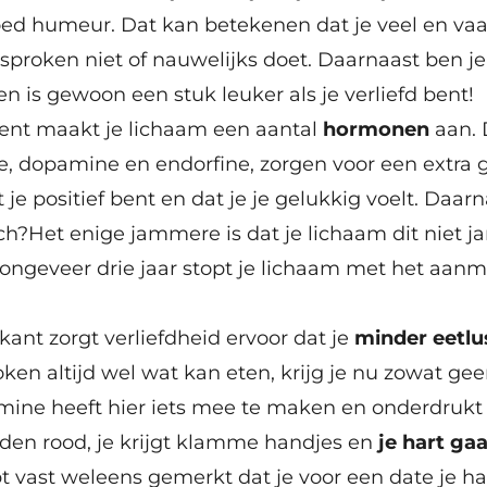
oed humeur. Dat kan betekenen dat je veel en vaak 
sproken niet of nauwelijks doet. Daarnaast ben j
ven is gewoon een stuk leuker als je verliefd bent!
 bent maakt je lichaam een aantal
hormonen
aan. 
e, dopamine en endorfine, zorgen voor een extra 
 je positief bent en dat je je gelukkig voelt. Daar
och?Het enige jammere is dat je lichaam dit niet jar
ngeveer drie jaar stopt je lichaam met het aan
ant zorgt verliefdheid ervoor dat je
minder eetlu
en altijd wel wat kan eten, krijg je nu zowat gee
mine heeft hier iets mee te maken en onderdrukt
en rood, je krijgt klamme handjes en
je hart gaa
t vast weleens gemerkt dat je voor een date je h