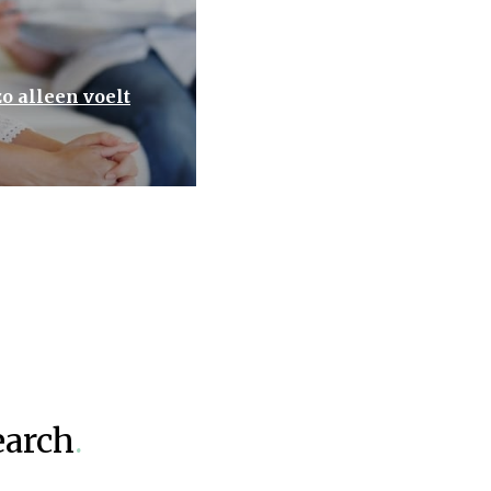
o alleen voelt
earch
.