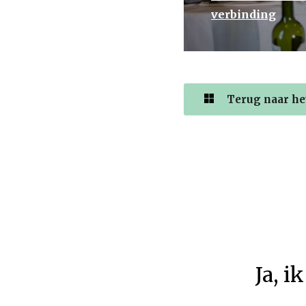
verbinding
Terug naar het
Ja
,
ik