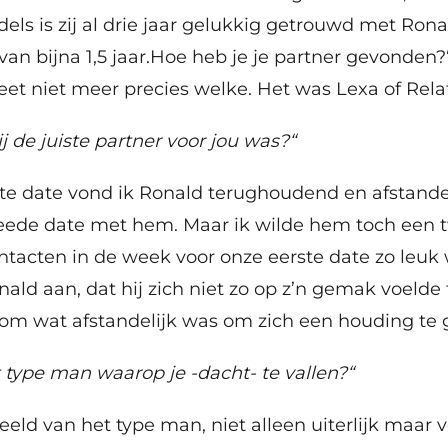
els is zij al drie jaar gelukkig getrouwd met Rona
an bijna 1,5 jaar.Hoe heb je je partner gevonden?
eet niet meer precies welke. Het was Lexa of Rela
ij de juiste partner voor jou was?“
ste date vond ik Ronald terughoudend en afstandeli
eede date met hem. Maar ik wilde hem toch een 
acten in de week voor onze eerste date zo leuk 
ald aan, dat hij zich niet zo op z’n gemak voelde 
rom wat afstandelijk was om zich een houding te 
t type man waarop je -dacht- te vallen?“
eeld van het type man, niet alleen uiterlijk maar v