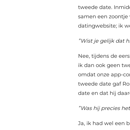
tweede date. Inmidd
samen een zoontje v
datingwebsite; ik w
”Wist je gelijk dat h
Nee, tijdens de eer
ik dan ook geen tw
omdat onze app-cont
tweede date gaf Ron
date en dat hij daa
”Was hij precies he
Ja, ik had wel een b