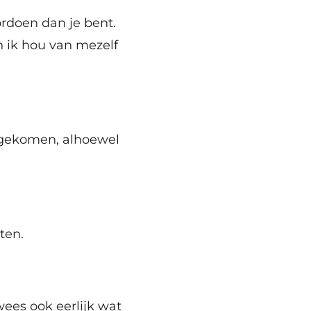
ordoen dan je bent.
n ik hou van mezelf
engekomen, alhoewel
ten.
wees ook eerlijk wat