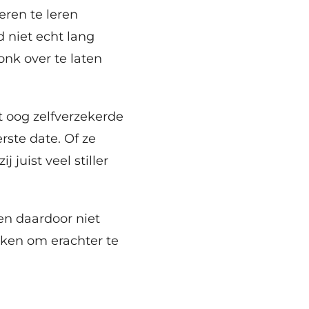
eren te leren
d niet echt lang
onk over te laten
t oog zelfverzekerde
rste date. Of ze
j juist veel stiller
en daardoor niet
eken om erachter te