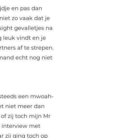
jdje en pas dan
niet zo vaak dat je
ight gevalletjes na
 leuk vindt en je
tners af te strepen.
emand echt nog niet
g steeds een mwoah-
et niet meer dan
 of zij toch mijn Mr
t interview met
 zij ging toch op