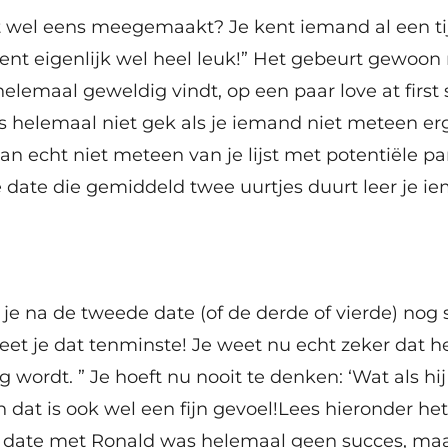
it wel eens meegemaakt? Je kent iemand al een ti
j bent eigenlijk wel heel leuk!” Het gebeurt gewoon 
lemaal geweldig vindt, op een paar love at first s
us helemaal niet gek als je iemand niet meteen erg
n echt niet meteen van je lijst met potentiële par
 date die gemiddeld twee uurtjes duurt leer je i
 je na de tweede date (of de derde of vierde) no
et je dat tenminste! Je weet nu echt zeker dat h
g wordt. ” Je hoeft nu nooit te denken: ‘Wat als hij
n dat is ook wel een fijn gevoel!Lees hieronder he
e date met Ronald was helemaal geen succes, maar