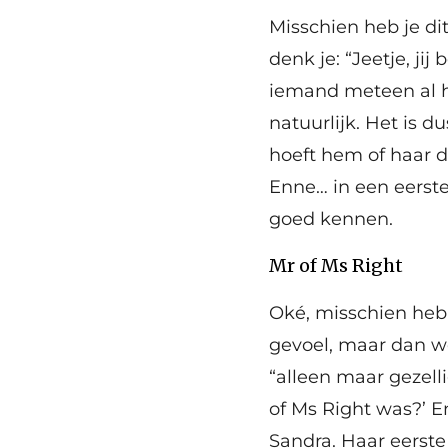
Misschien heb je d
denk je: “Jeetje, ji
iemand meteen al he
natuurlijk. Het is d
hoeft hem of haar da
Enne… in een eerste
goed kennen.
Mr of Ms Right
Oké, misschien heb
gevoel, maar dan we
“alleen maar gezelli
of Ms Right was?’ E
Sandra. Haar eerst