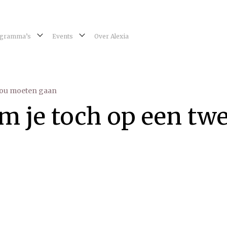
gramma’s
Events
Over Alexia
zou moeten gaan
 je toch op een twe