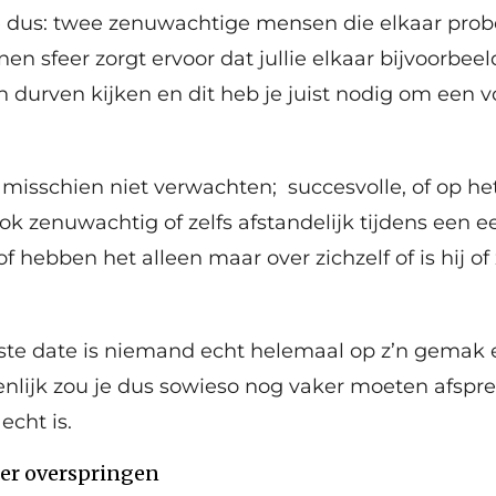
e dus: twee zenuwachtige mensen die elkaar prob
n sfeer zorgt ervoor dat jullie elkaar bijvoorbeel
n durven kijken en dit heb je juist nodig om een v
t misschien niet verwachten; succesvolle, of op he
k zenuwachtig of zelfs afstandelijk tijdens een ee
of hebben het alleen maar over zichzelf of is hij of zi
ste date is niemand echt helemaal op z’n gemak 
genlijk zou je dus sowieso nog vaker moeten afspr
echt is.
ter overspringen